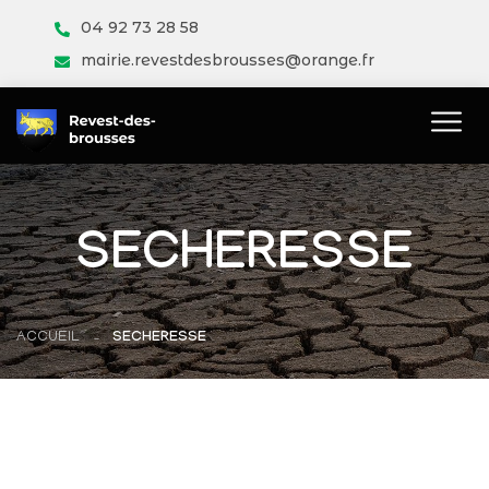
04 92 73 28 58
mairie.revestdesbrousses@orange.fr
SECHERESSE
ACCUEIL
SECHERESSE